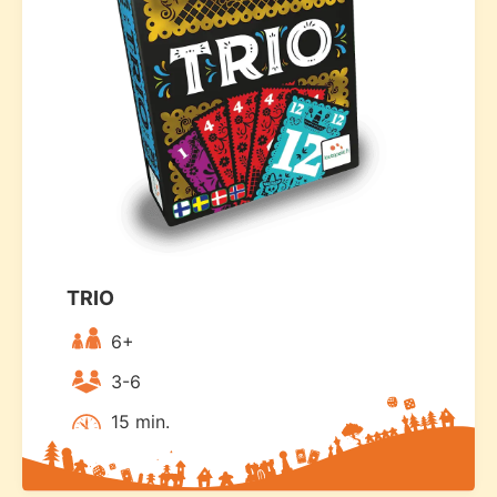
TRIO
6+
3-6
15 min.