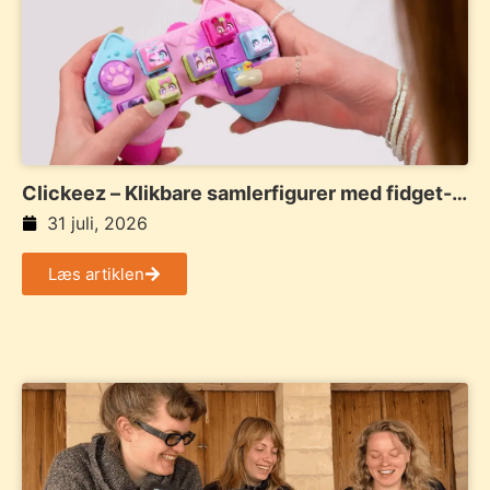
Clickeez – Klikbare samlerfigurer med fidget-
funktion og personlig stil
31 juli, 2026
Læs artiklen