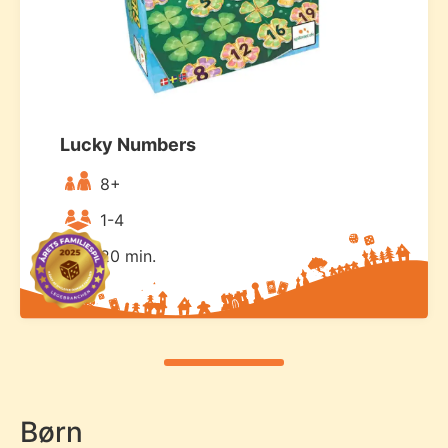
Lucky Numbers
8+
1-4
20 min.
Børn