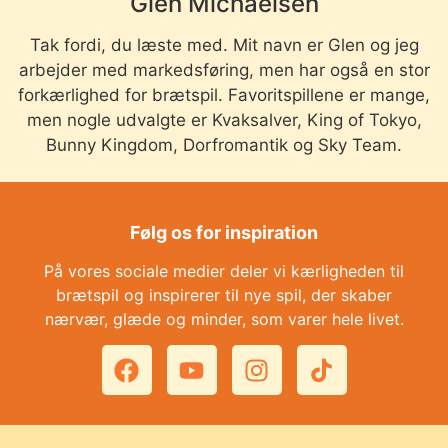
Glen Michaelsen
Tak fordi, du læste med. Mit navn er Glen og jeg
arbejder med markedsføring, men har også en stor
forkærlighed for brætspil. Favoritspillene er mange,
men nogle udvalgte er Kvaksalver, King of Tokyo,
Bunny Kingdom, Dorfromantik og Sky Team.
Følg os for inspiration
På vores sociale medier deler vi kærligheden til
brætspil og inspirerer til nye spil, der skaber
nærvær, glæde og minder, som varer hele livet.