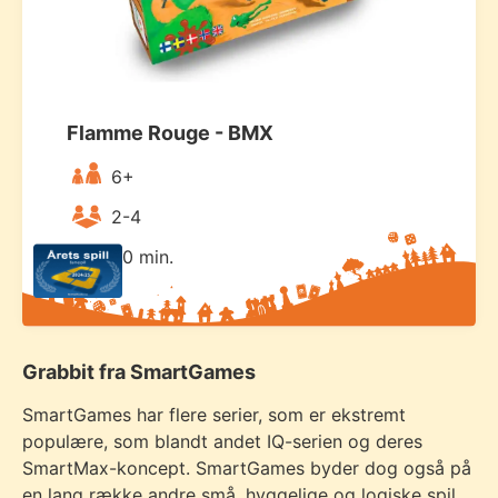
Flamme Rouge - BMX
6+
2-4
20 min.
Grabbit fra SmartGames
SmartGames har flere serier, som er ekstremt
populære, som blandt andet IQ-serien og deres
SmartMax-koncept. SmartGames byder dog også på
en lang række andre små, hyggelige og logiske spil.