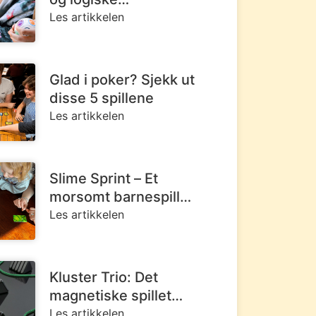
utfordringer
Les artikkelen
Glad i poker? Sjekk ut
disse 5 spillene
Les artikkelen
Slime Sprint – Et
morsomt barnespill
for hele familien
Les artikkelen
Kluster Trio: Det
magnetiske spillet
som samler familie og
Les artikkelen