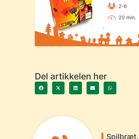
2-6
20 min.
Del artikkelen her
Spilbræt