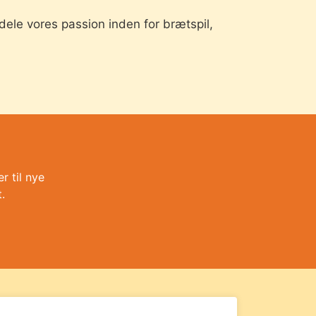
dele vores passion inden for brætspil,
r til nye
.