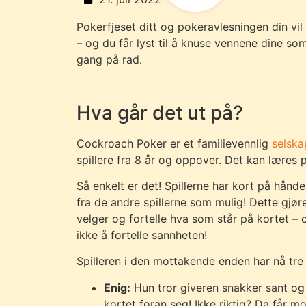
Pokerfjeset ditt og pokeravlesningen din vil 
– og du får lyst til å knuse vennene dine so
gang på rad.
Hva går det ut på?
Cockroach Poker er et familievennlig
selska
spillere fra 8 år og oppover. Det kan læres p
Så enkelt er det! Spillerne har kort på hån
fra de andre spillerne som mulig! Dette gjøre
velger og fortelle hva som står på kortet – og
ikke å fortelle sannheten!
Spilleren i den mottakende enden har nå tre 
Enig:
Hun tror giveren snakker sant og a
kortet foran seg! Ikke riktig? Da får mo