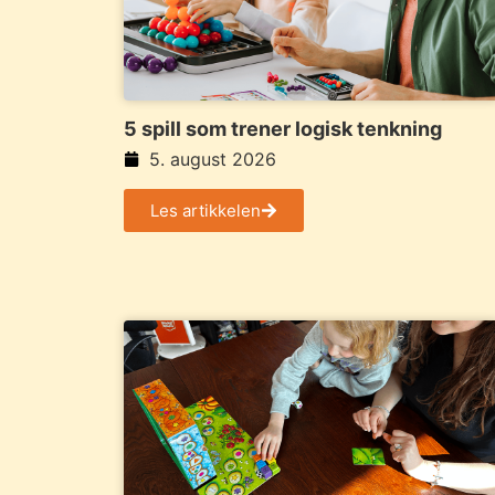
5 spill som trener logisk tenkning
5. august 2026
Les artikkelen