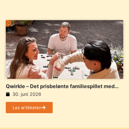
Qwirkle – Det prisbelønte familiespillet med
farger, former og smarte kombinasjoner
30. juni 2026
Les artikkelen