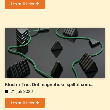
Les artikkelen
Kluster Trio: Det magnetiske spillet som
samler familie og venner
21. juli 2026
Les artikkelen