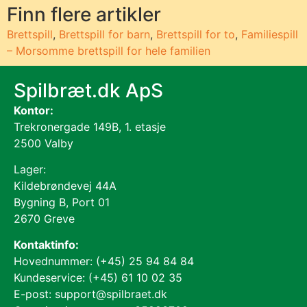
Finn flere artikler
Brettspill
,
Brettspill for barn
,
Brettspill for to
,
Familiespill
– Morsomme brettspill for hele familien
Spilbræt.dk ApS
Kontor:
Trekronergade 149B, 1. etasje
2500 Valby
Lager:
Kildebrøndevej 44A
Bygning B, Port 01
2670 Greve
Kontaktinfo:
Hovednummer: (+45) 25 94 84 84
Kundeservice: (+45) 61 10 02 35
E-post: support@spilbraet.dk