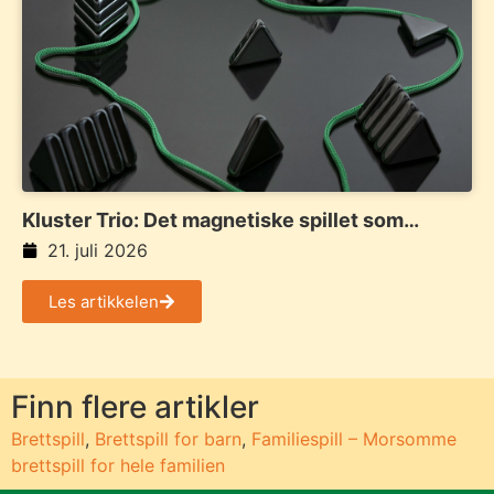
Kluster Trio: Det magnetiske spillet som
samler familie og venner
21. juli 2026
Les artikkelen
Finn flere artikler
Brettspill
,
Brettspill for barn
,
Familiespill – Morsomme
brettspill for hele familien