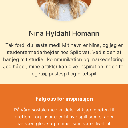
Nina Hyldahl Homann
Tak fordi du læste med! Mit navn er Nina, og jeg er
studentermedarbejder hos Spilbræt. Ved siden af
har jeg mit studie i kommunikation og markedsføring.
Jeg håber, mine artikler kan give inspiration inden for
legetøj, puslespil og brætspil.
Følg oss for inspirasjon
På våre sosiale medier deler vi kjærligheten til
brettspill og inspirerer til nye spill som skaper
nærvær, glede og minner som varer livet ut.