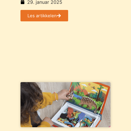
vinterferien – for både barn og
29. januar 2025
voksne
Les artikkelen