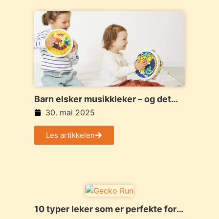
Barn elsker musikkleker – og det
gjør utviklingen deres også
30. mai 2025
Les artikkelen
10 typer leker som er perfekte for