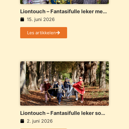
Liontouch – Fantasifulle leker med
fokus på kvalitet og kreativ lek
15. juni 2026
Les artikkelen
Liontouch – Fantasifulle leker som
forvandler barn til helter, riddere og
2. juni 2026
eventyrere