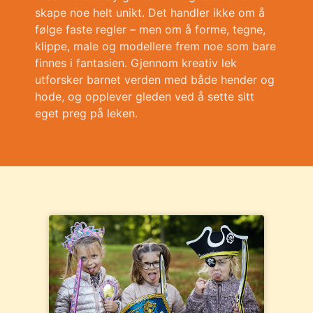
skape noe helt unikt. Det handler ikke om å
følge faste regler – men om å forme, tegne,
klippe, male og modellere frem noe som bare
finnes i fantasien. Gjennom kreativ lek
utforsker barnet verden med både hender og
hode, og opplever gleden ved å sette sitt
eget preg på leken.