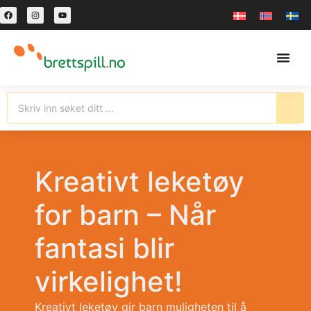
Kreativt leketøy
for barn – Når
fantasi blir
virkelighet!
Kreativt leketøy gir barn muligheten til å