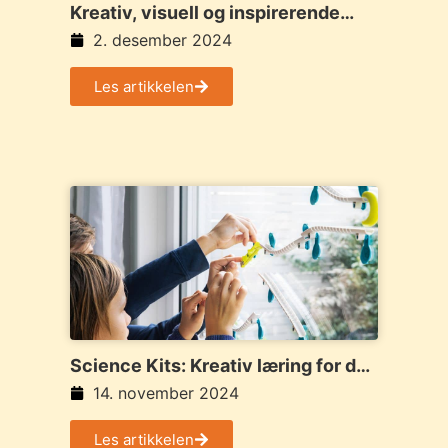
Kreativ, visuell og inspirerende
historiefortelling med
2. desember 2024
Magneti’Book
Les artikkelen
Science Kits: Kreativ læring for den
kommende oppfinneren
14. november 2024
Les artikkelen