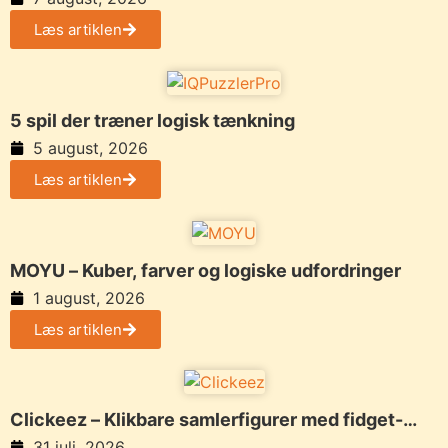
Læs artiklen
5 spil der træner logisk tænkning
5 august, 2026
Læs artiklen
MOYU – Kuber, farver og logiske udfordringer
1 august, 2026
Læs artiklen
Clickeez – Klikbare samlerfigurer med fidget-
funktion og personlig stil
31 juli, 2026