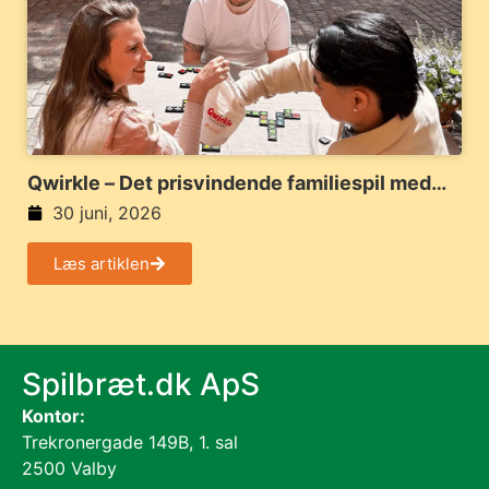
Qwirkle – Det prisvindende familiespil med
farver, former og smarte kombinationer
30 juni, 2026
Læs artiklen
Spilbræt.dk ApS
Kontor:
Trekronergade 149B, 1. sal
2500 Valby