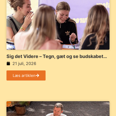
Sig det Videre – Tegn, gæt og se budskabet
løbe helt af sporet
21 juli, 2026
Læs artiklen