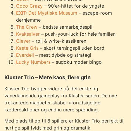
Coco Crazy
– 90'er-hittet for de yngste
EXIT: Det Mystiske Museum
– escape-room
derhjemme
The Crew
– bedste samarbejdsspil
Kvaksalver
– push-your-luck for hele familien
Clever
– roll & write-klassikeren
Kaste Gris
– skørt terningspil uden bord
Everdell
– mest dybde og strategi
Lucky Numbers
– sudoku møder bingo
Kluster Trio – Mere kaos, flere grin
Kluster Trio bygger videre på det enkle og
vanedannende gameplay fra Kluster-serien. De nye
trekantede magneter skaber uforudsigelige
kædereaktioner og endnu mere spænding.
Med plads til op til 8 spillere er Kluster Trio perfekt til
hurtige spil fyldt med grin og dramatik.