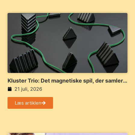
Kluster Trio: Det magnetiske spil, der samler
familie og venner
21 juli, 2026
Læs artiklen