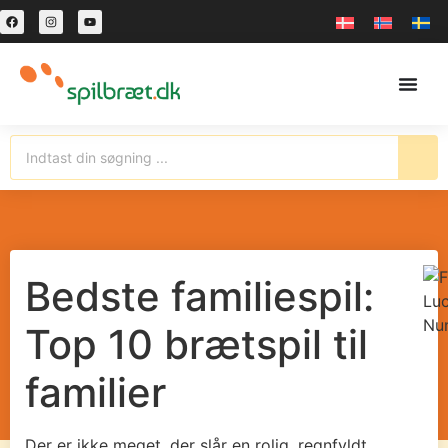
Bedste familiespil:
Top 10 brætspil til
familier
Der er ikke meget, der slår en rolig, regnfyldt