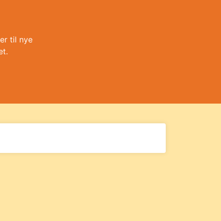
r til nye
et.