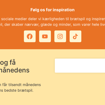
Følg os for inspiration
 sociale medier deler vi kærligheden til brætspil og inspirere
il, der skaber nærvær, glæde og minder, som varer hele liv
 og få
 månedens
m får tilsendt månedens
ns bedste brætspil.