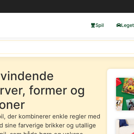
Spil
Leget
isvindende
arver, former og
oner
pil, der kombinerer enkle regler med
sine farverige brikker og utallige