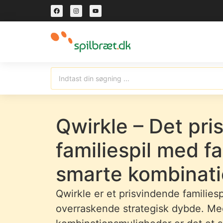
Qwirkle – Det pr
familiespil med f
smarte kombinati
Qwirkle er et prisvindende families
overraskende strategisk dybde. Med 