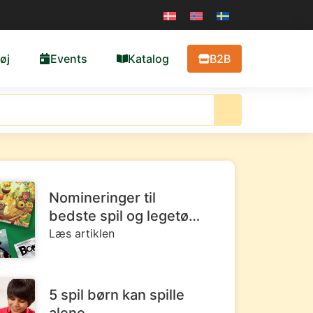
øj
Events
Katalog
B2B
Nomineringer til
bedste spil og legetøj i
2026: Her får du
Læs artiklen
overblikket
5 spil børn kan spille