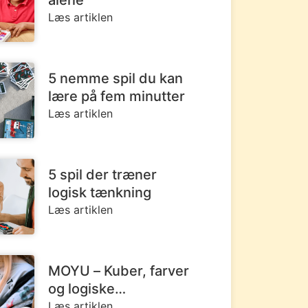
alene
Læs artiklen
5 nemme spil du kan
lære på fem minutter
Læs artiklen
5 spil der træner
logisk tænkning
Læs artiklen
MOYU – Kuber, farver
og logiske
udfordringer
Læs artiklen