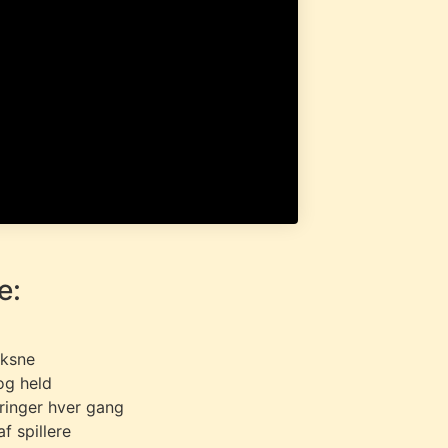
e:
oksne
og held
ringer hver gang
af spillere