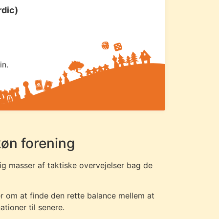
rdic)
in.
skøn forening
ig masser af taktiske overvejelser bag de
r om at finde den rette balance mellem at
ioner til senere.