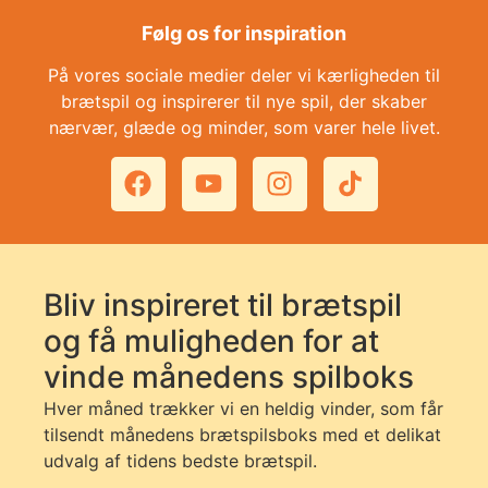
Følg os for inspiration
På vores sociale medier deler vi kærligheden til
brætspil og inspirerer til nye spil, der skaber
nærvær, glæde og minder, som varer hele livet.
Bliv inspireret til brætspil
og få muligheden for at
vinde månedens spilboks
Hver måned trækker vi en heldig vinder, som får
tilsendt månedens brætspilsboks med et delikat
udvalg af tidens bedste brætspil.