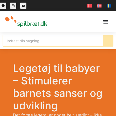
Legetøj til babyer
– Stimulerer
barnets sanser og
udvikling
Det første legetøj er noget helt særligt – ikke