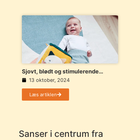
Sjovt, blødt og stimulerende
legetøj fra Stimuli-serien
13 oktober, 2024
Læs artiklen
Sanser i centrum fra