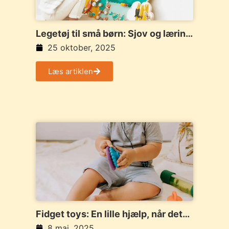
Legetøj til små børn: Sjov og læring
i ét
25 oktober, 2025
Læs artiklen
Fidget toys: En lille hjælp, når det
er svært at sidde stille
8 maj, 2025