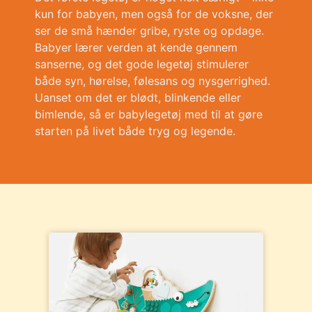
kun for babyen, men også for de voksne, der
ser de små hænder gribe, ryste og opdage.
Babyer lærer verden at kende gennem
sanserne, og det gode legetøj stimulerer
både syn, hørelse, følesans og nysgerrighed.
Uanset om det er blødt, blinkende eller
bimlende, så er babylegetøj med til at gøre
starten på livet både tryg og legende.