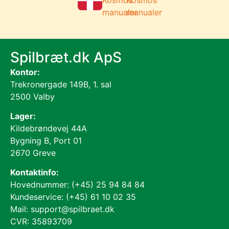
Spilbræt.dk ApS
Kontor:
Trekronergade 149B, 1. sal
2500 Valby
Lager:
Kildebrøndevej 44A
Bygning B, Port 01
2670 Greve
Kontaktinfo:
Hovednummer: (+45) 25 94 84 84
Kundeservice: (+45) 61 10 02 35
Mail: support@spilbraet.dk
CVR: 35893709