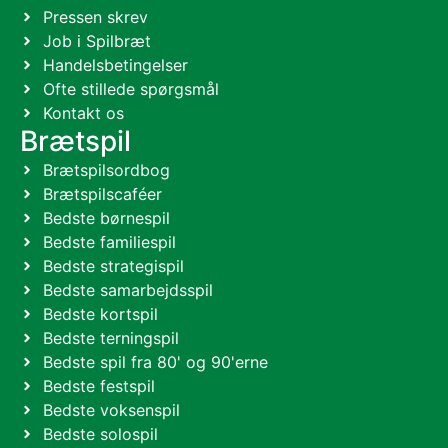
Pressen skrev
Job i Spilbræt
Handelsbetingelser
Ofte stillede spørgsmål
Kontakt os
Brætspil
Brætspilsordbog
Brætspilscaféer
Bedste børnespil
Bedste familiespil
Bedste strategispil
Bedste samarbejdsspil
Bedste kortspil
Bedste terningspil
Bedste spil fra 80' og 90'erne
Bedste festspil
Bedste voksenspil
Bedste solospil