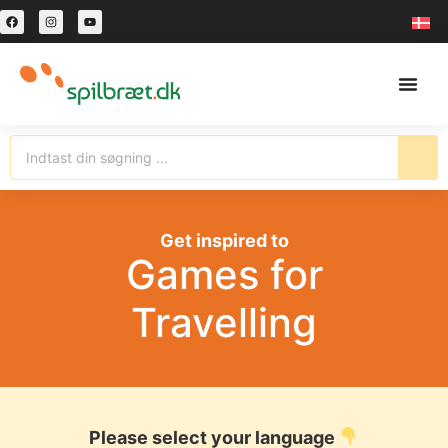
Get inspired to
Games for
Travelling
Please select your language