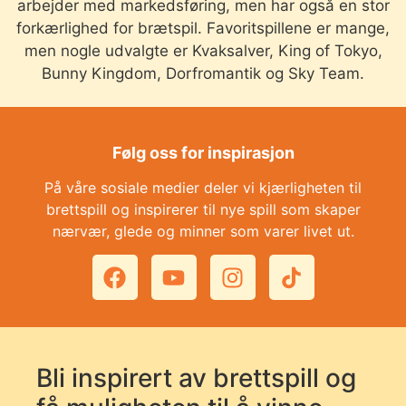
arbejder med markedsføring, men har også en stor
forkærlighed for brætspil. Favoritspillene er mange,
men nogle udvalgte er Kvaksalver, King of Tokyo,
Bunny Kingdom, Dorfromantik og Sky Team.
Følg oss for inspirasjon
På våre sosiale medier deler vi kjærligheten til
brettspill og inspirerer til nye spill som skaper
nærvær, glede og minner som varer livet ut.
Bli inspirert av brettspill og