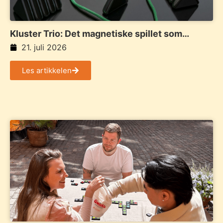
Kluster Trio: Det magnetiske spillet som
samler familie og venner
21. juli 2026
Les artikkelen