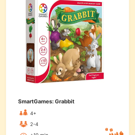
SmartGames: Grabbit
4+
2-4
+10 min.