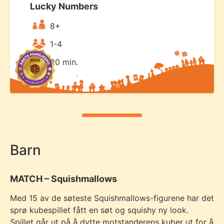
Lucky Numbers
8+
1-4
20 min.
Barn
MATCH – Squishmallows
Med 15 av de søteste Squishmallows-figurene har det
sprø kubespillet fått en søt og squishy ny look.
Spillet går ut på å dytte motstanderens kuber ut for å