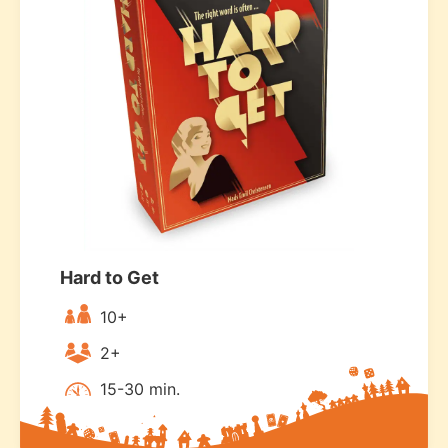
Hard to Get
10+
2+
15-30 min.