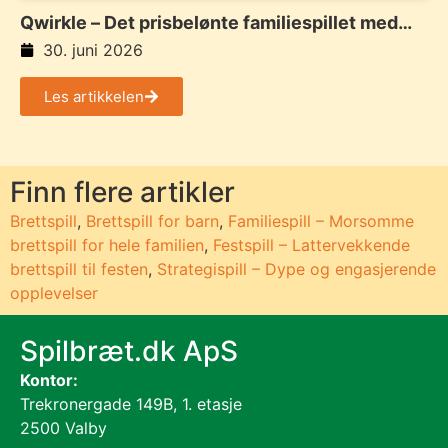
Qwirkle – Det prisbelønte familiespillet med
farger, former og smarte kombinasjoner
30. juni 2026
Les artikkelen
Finn flere artikler
Brettspill
,
Brettspill for barn
,
Familiespill – Morsomme
brettspill for hele familien
,
Festspill – Lattervekkende
brettspill til festen
,
Strategispill – Dype og engasjerende
opplevelser
Spilbræt.dk ApS
Kontor:
Trekronergade 149B, 1. etasje
2500 Valby