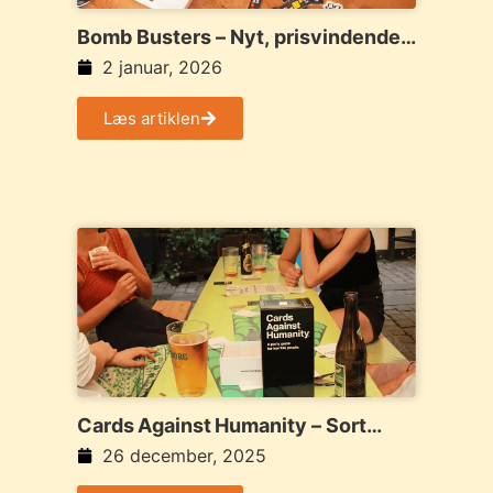
Bomb Busters – Nyt, prisvindende
samarbejdsspil
2 januar, 2026
Læs artiklen
Cards Against Humanity – Sort
humor, skæve svar og tonsvis af
26 december, 2025
grin