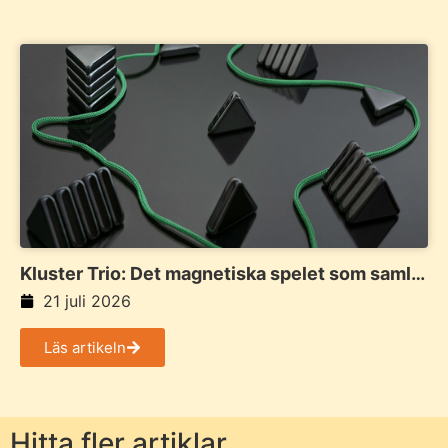
Kluster Trio: Det magnetiska spelet som samlar
familj och vänner
21 juli 2026
Läs artikeln
Hitta fler artiklar