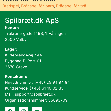
Brädspel
,
Brädspel för barn
,
Brädspel för två
Spilbræt.dk ApS
Kontor:
Trekronergade 149B, 1. våningen
2500 Valby
Lager:
Kildebrøndevej 44A
Byggnad B, Port 01
2670 Greve
Kontaktinfo:
Huvudnummer: (+45) 25 94 84 84
Kundservice: (+45) 61 10 02 35
Mail: support@spilbraet.dk
Organisationsnummer: 35893709