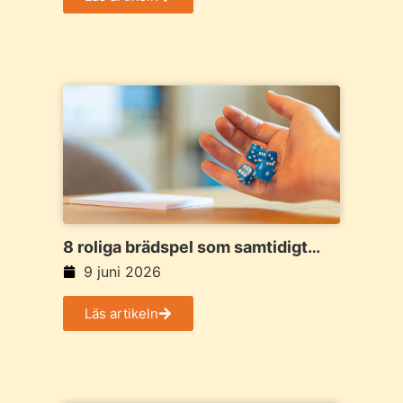
8 roliga brädspel som samtidigt
tränar matematik
9 juni 2026
Läs artikeln