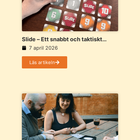
Slide – Ett snabbt och taktiskt
familjespel med överraskande djup
7 april 2026
Läs artikeln