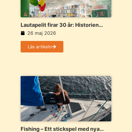
Lautapelit firar 30 år: Historien
bakom Nordens största
26 maj 2026
brädspelsframgång
Läs artikeln
Fishing – Ett stickspel med nya