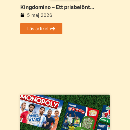
Kingdomino – Ett prisbelönt
familjespel med enkla regler och
5 maj 2026
taktiska val
Läs artikeln