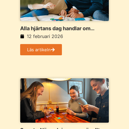
Alla hjärtans dag handlar om
närvaro och tid tillsammans.
12 februari 2026
Läs artikeln