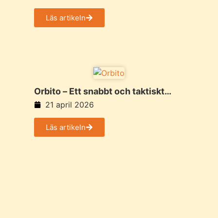
Turtles
Läs artikeln
Orbito – Ett snabbt och taktiskt
spel för två spelare med rörelse
21 april 2026
och överraskande djup
Läs artikeln