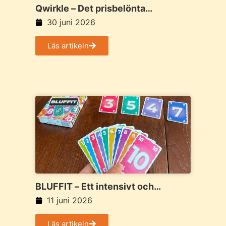
Qwirkle – Det prisbelönta
familjespelet med färger, former
30 juni 2026
och smarta kombinationer
Läs artikeln
BLUFFIT – Ett intensivt och
spännande bluffspel där inget är
11 juni 2026
säkert förrän korten vänds
Läs artikeln