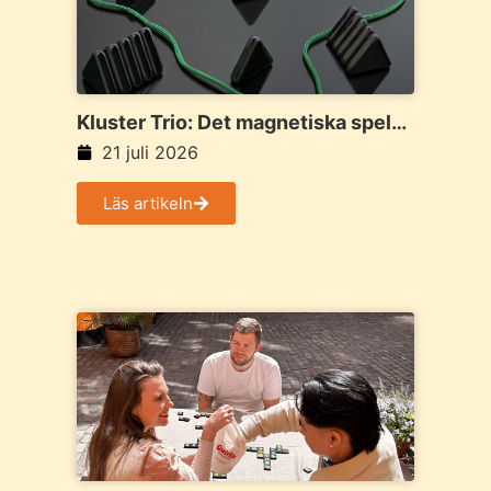
Kluster Trio: Det magnetiska spelet
som samlar familj och vänner
21 juli 2026
Läs artikeln