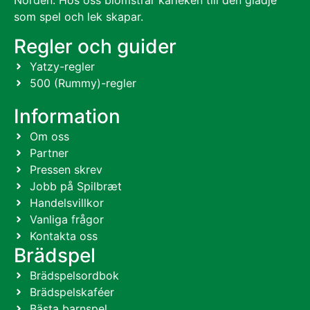
Norden. Hos oss blomstrar kärleken till den glädje
som spel och lek skapar.
Regler och guider
Yatzy-regler
500 (Rummy)-regler
Information
Om oss
Partner
Pressen skrev
Jobb på Spilbræt
Handelsvillkor
Vanliga frågor
Kontakta oss
Brädspel
Brädspelsordbok
Brädspelskaféer
Bästa barnspel