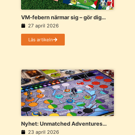
VM-febern närmar sig – gör dig
redo för fotbollsstämning hemma i
27 april 2026
vardagsrummet
Läs artikeln
Nyhet: Unmatched Adventures
med tema från de ikoniska Ninja
23 april 2026