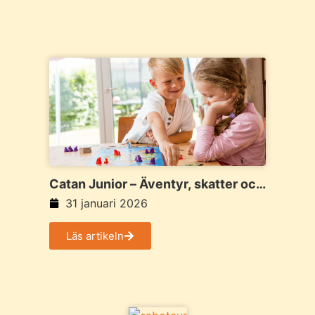
Catan Junior – Äventyr, skatter och
de första strategiska valen
31 januari 2026
Läs artikeln