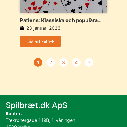
Patiens: Klassiska och populära
kortspel
23 januari 2026
Läs artikeln
1
2
3
4
5
Spilbræt.dk ApS
Kontor:
Trekronergade 149B, 1. våningen
2500 Valby