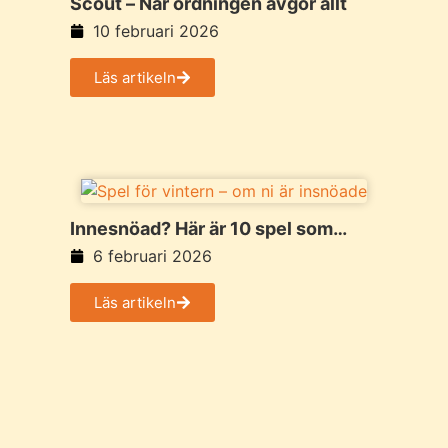
Scout – När ordningen avgör allt
10 februari 2026
Läs artikeln
Innesnöad? Här är 10 spel som
fångar den äkta vintermyskänslan
6 februari 2026
Läs artikeln