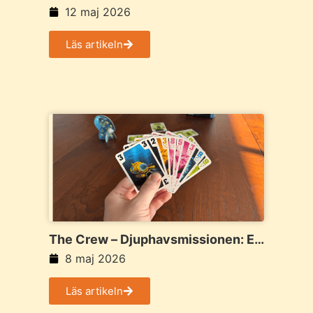
vågor av strategi
12 maj 2026
Läs artikeln
The Crew – Djuphavsmissionen: Ett
kooperativt kortspel med djup och
8 maj 2026
spänning
Läs artikeln