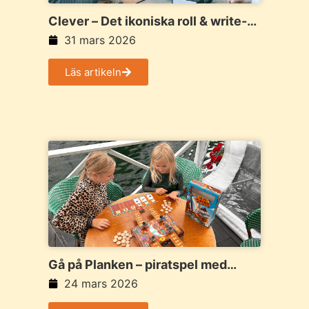
Clever – Det ikoniska roll & write-
spelet med mer att tänka på
31 mars 2026
Läs artikeln
Gå på Planken – piratspel med
balans, mod och massor av skratt
24 mars 2026