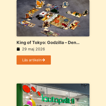
King of Tokyo: Godzilla – Den
ultimata deluxeutgåvan av
29 maj 2026
monsterklassikern
Läs artikeln