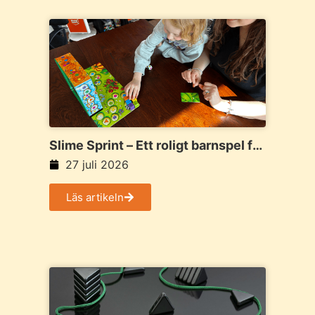
Slime Sprint – Ett roligt barnspel för
hela familjen
27 juli 2026
Läs artikeln