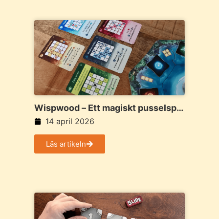
Wispwood – Ett magiskt pusselspel
där skogen ständigt förändras
14 april 2026
Läs artikeln