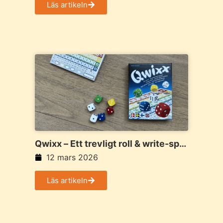
Läs artikeln
Qwixx – Ett trevligt roll & write-spel
för hela familjen
12 mars 2026
Läs artikeln