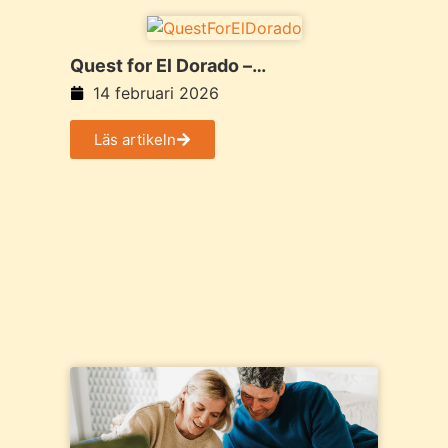
Quest for El Dorado –
Kapplöpningen genom djungelns
14 februari 2026
hemligheter
Läs artikeln