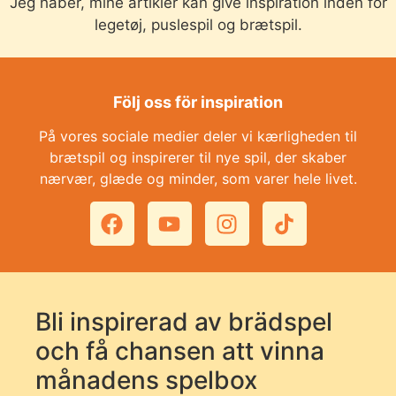
Jeg håber, mine artikler kan give inspiration inden for
legetøj, puslespil og brætspil.
Följ oss för inspiration
På vores sociale medier deler vi kærligheden til
brætspil og inspirerer til nye spil, der skaber
nærvær, glæde og minder, som varer hele livet.
Bli inspirerad av brädspel
och få chansen att vinna
månadens spelbox