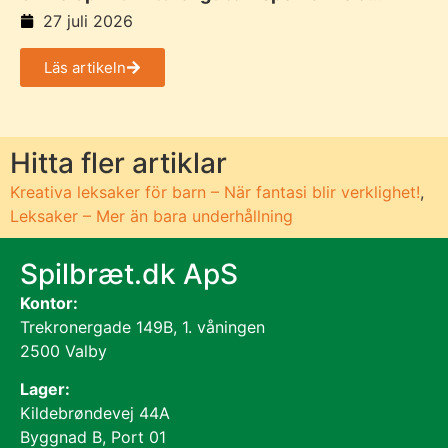
familjen
27 juli 2026
Läs artikeln
Hitta fler artiklar
Kreativa leksaker för barn – När fantasi blir verklighet!
,
Leksaker – Mer än bara underhållning
Spilbræt.dk ApS
Kontor:
Trekronergade 149B, 1. våningen
2500 Valby
Lager:
Kildebrøndevej 44A
Byggnad B, Port 01