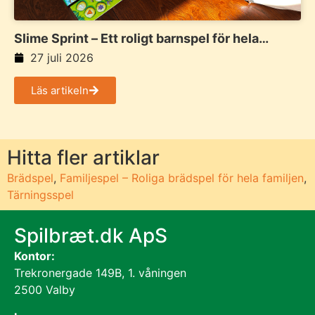
Slime Sprint – Ett roligt barnspel för hela
familjen
27 juli 2026
Läs artikeln
Hitta fler artiklar
Brädspel
,
Familjespel – Roliga brädspel för hela familjen
,
Tärningsspel
Spilbræt.dk ApS
Kontor:
Trekronergade 149B, 1. våningen
2500 Valby