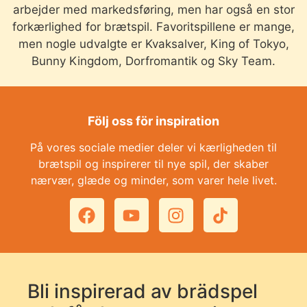
arbejder med markedsføring, men har også en stor
forkærlighed for brætspil. Favoritspillene er mange,
men nogle udvalgte er Kvaksalver, King of Tokyo,
Bunny Kingdom, Dorfromantik og Sky Team.
Följ oss för inspiration
På vores sociale medier deler vi kærligheden til
brætspil og inspirerer til nye spil, der skaber
nærvær, glæde og minder, som varer hele livet.
Bli inspirerad av brädspel