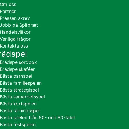
Om oss
Partner
Pressen skrev
Jobb på Spilbræt
Handelsvillkor
Vanliga frågor
Kontakta oss
rädspel
Brädspelsordbok
Brädspelskaféer
Bästa barnspel
Bästa familjespelen
Bästa strategispel
Bästa samarbetsspel
Bästa kortspelen
Bästa tärningsspel
Bästa spelen från 80- och 90-talet
Bästa festspelen