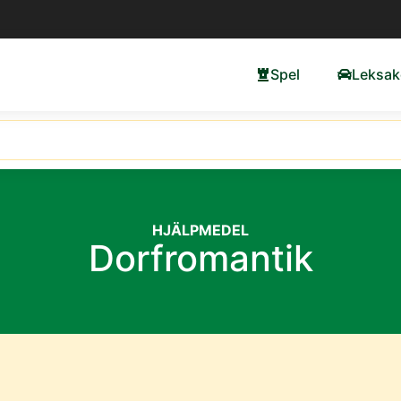
Spel
Leksak
HJÄLPMEDEL
Dorfromantik