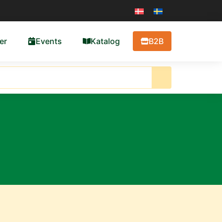
er
Events
Katalog
B2B